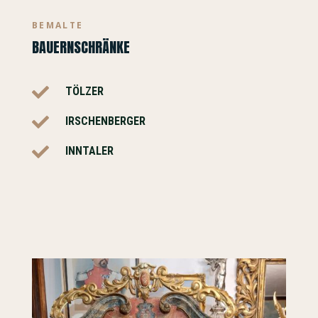
BEMALTE
BAUERNSCHRÄNKE

TÖLZER

IRSCHENBERGER

INNTALER